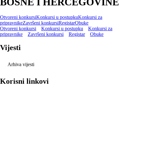
BOSNE I HERCEGOVINE
Otvoreni konkursi
Konkursi u postupku
Konkursi za
pripravnike
Završeni konkursi
Registar
Obuke
Otvoreni konkursi
Konkursi u postupku
Konkursi za
pripravnike
Završeni konkursi
Registar
Obuke
Vijesti
Arhiva vijesti
Korisni linkovi