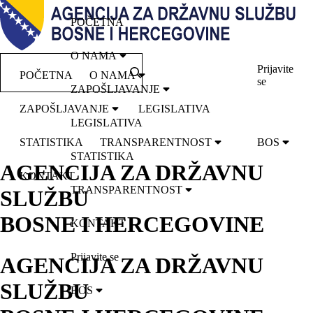
POČETNA
O NAMA
Prijavite
POČETNA
O NAMA
se
ZAPOŠLJAVANJE
ZAPOŠLJAVANJE
LEGISLATIVA
LEGISLATIVA
STATISTIKA
TRANSPARENTNOST
BOS
STATISTIKA
AGENCIJA ZA DRŽAVNU
KONTAKT
TRANSPARENTNOST
SLUŽBU
BOSNE I HERCEGOVINE
KONTAKT
Prijavite se
AGENCIJA ZA DRŽAVNU
SLUŽBU
BOS