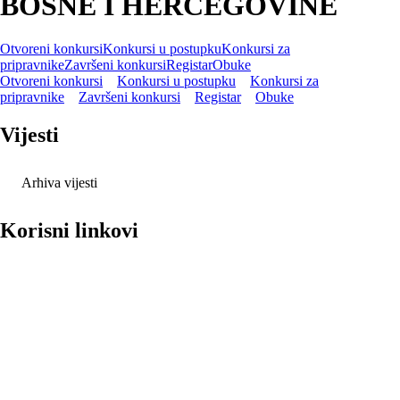
BOSNE I HERCEGOVINE
Otvoreni konkursi
Konkursi u postupku
Konkursi za
pripravnike
Završeni konkursi
Registar
Obuke
Otvoreni konkursi
Konkursi u postupku
Konkursi za
pripravnike
Završeni konkursi
Registar
Obuke
Vijesti
Arhiva vijesti
Korisni linkovi