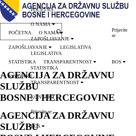
POČETNA
O NAMA
Prijavite
POČETNA
O NAMA
se
ZAPOŠLJAVANJE
ZAPOŠLJAVANJE
LEGISLATIVA
LEGISLATIVA
STATISTIKA
TRANSPARENTNOST
BOS
STATISTIKA
AGENCIJA ZA DRŽAVNU
KONTAKT
TRANSPARENTNOST
SLUŽBU
BOSNE I HERCEGOVINE
KONTAKT
Prijavite se
AGENCIJA ZA DRŽAVNU
SLUŽBU
BOS