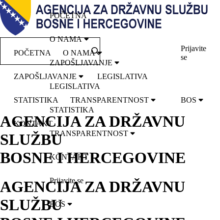
POČETNA
O NAMA
Prijavite
POČETNA
O NAMA
se
ZAPOŠLJAVANJE
ZAPOŠLJAVANJE
LEGISLATIVA
LEGISLATIVA
STATISTIKA
TRANSPARENTNOST
BOS
STATISTIKA
AGENCIJA ZA DRŽAVNU
KONTAKT
TRANSPARENTNOST
SLUŽBU
BOSNE I HERCEGOVINE
KONTAKT
Prijavite se
AGENCIJA ZA DRŽAVNU
SLUŽBU
BOS