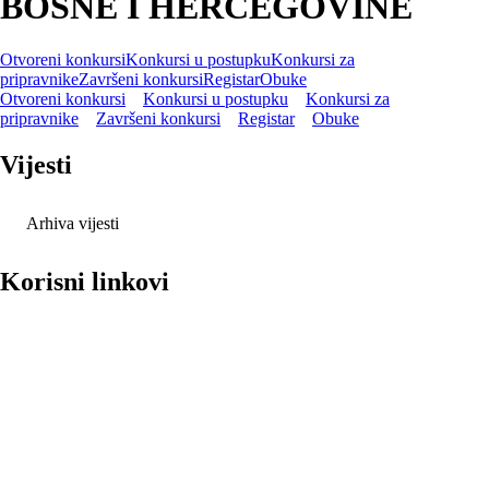
BOSNE I HERCEGOVINE
Otvoreni konkursi
Konkursi u postupku
Konkursi za
pripravnike
Završeni konkursi
Registar
Obuke
Otvoreni konkursi
Konkursi u postupku
Konkursi za
pripravnike
Završeni konkursi
Registar
Obuke
Vijesti
Arhiva vijesti
Korisni linkovi