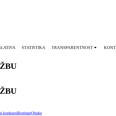
SLATIVA
STATISTIKA
TRANSPARENTNOST
KONT
UŽBU
UŽBU
i konkursi
Registar
Obuke