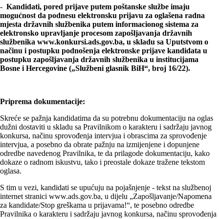
-
Kandidati, pored prijave putem poštanske službe imaju
mogućnost da podnesu elektronsku prijavu za oglašena radna
mjesta državnih službenika putem informacionog sistema za
elektronsko upravljanje procesom zapošljavanja državnih
službenika www.konkursi.ads.gov.ba, u skladu sa Uputstvom o
načinu i postupku podnošenja elektronske prijave kandidata u
postupku zapošljavanja državnih službenika u institucijama
Bosne i Hercegovine („Službeni glasnik BiH“, broj 16/22).
Priprema dokumentacije:
Skreće se pažnja kandidatima da su potrebnu dokumentaciju na oglas
dužni dostaviti u skladu sa Pravilnikom o karakteru i sadržaju javnog
konkursa, načinu sprovođenja intervjua i obrascima za sprovođenje
intervjua, a posebno da obrate pažnju na izmijenjene i dopunjene
odredbe navedenog Pravilnika, te da prilagode dokumentaciju, kako
dokaze o radnom iskustvu, tako i preostale dokaze tražene tekstom
oglasa.
S tim u vezi, kandidati se upućuju na pojašnjenje - tekst na službenoj
internet stranici www.ads.gov.ba, u dijelu „Zapošljavanje/Napomena
za kandidate/Stop greškama u prijavama!“, te posebno odredbe
Pravilnika o karakteru i sadržaju javnog konkursa, načinu sprovođenja