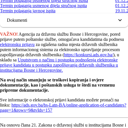
Termin polaganja pismenog dijela stručnog ispita
01.12.
Termin polaganja usmenog dijela stručnog ispita
01.12.
Termin polaganja javnog ispita
19.11.
Dokumenti
VAŽNO!
Agencija za državnu službu Bosne i Hercegovine, pored
prijave putem poštanske službe, omogućava kandidatima da podnesu
elektronsku prijavu
za oglašena radna mjesta državnih službenika
putem informacionog sistema za elektronsko upravljanje procesom
zapošljavanja državnih službenika (
https://konkursi.ads.gov.ba/
), u
skladu sa
Uputstvom o načinu i postupku podnošenja elektronske
prijave kandidata u postupku zapošljavanja državnih službenika u
institucijama Bosne i Hercegovine.
Na ovaj način smanjuju se troškovi kopiranja i ovjere
dokumentacije, kao i poštanskih usluga te štedi na vremenu
pripreme dokumentacije.
Sve informacije o elekronskoj prijavi kandidata možete pronaći na
linku:
https://ads.gov.ba/bs-Latn-BA/online-application-of-candidates?
page=1&rows=9&tvIds=157
Na osnovu člana 21. Zakona o državnoj službi u institucijama Bosne i