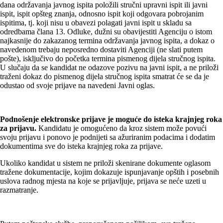
dana održavanja javnog ispita položili stručni upravni ispit ili javni
ispit, ispit opšteg znanja, odnosno ispit koji odgovara pobrojanim
ispitima, tj. koji nisu u obavezi polagati javni ispit u skladu sa
odredbama člana 13. Odluke, dužni su obavijestiti Agenciju o istom
najkasnije do zakazanog termina održavanja javnog ispita, a dokaz o
navedenom trebaju neposredno dostaviti Agenciji (ne slati putem
pošte), isključivo do početka termina pismenog dijela stručnog ispita.
U slučaju da se kandidat ne odazove pozivu na javni ispit, a ne priloži
traženi dokaz do pismenog dijela stručnog ispita smatrat će se da je
odustao od svoje prijave na navedeni Javni oglas.
Podnošenje elektronske prijave je moguće do isteka krajnjeg roka
za prijavu.
Kandidatu je omogućeno da kroz sistem može povući
svoju prijavu i ponovo je podnijeti sa ažuriranim podacima i dodatim
dokumentima sve do isteka krajnjeg roka za prijave.
Ukoliko kandidat u sistem ne priloži skenirane dokumente oglasom
tražene dokumentacije, kojim dokazuje ispunjavanje opštih i posebnih
uslova radnog mjesta na koje se prijavljuje, prijava se neće uzeti u
razmatranje.