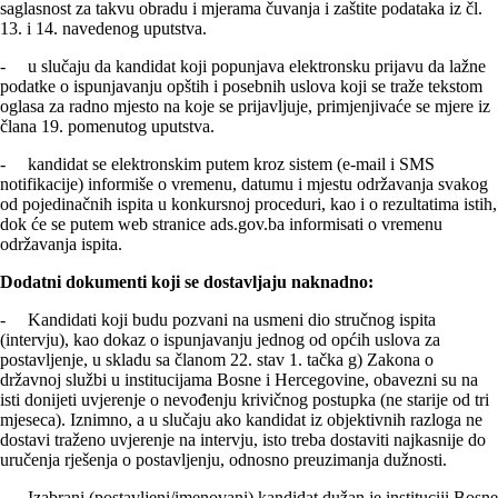
saglasnost za takvu obradu i mjerama čuvanja i zaštite podataka iz čl.
13. i 14. navedenog uputstva.
- u slučaju da kandidat koji popunjava elektronsku prijavu da lažne
podatke o ispunjavanju opštih i posebnih uslova koji se traže tekstom
oglasa za radno mjesto na koje se prijavljuje, primjenjivaće se mjere iz
člana 19. pomenutog uputstva.
- kandidat se elektronskim putem kroz sistem (e-mail i SMS
notifikacije) informiše o vremenu, datumu i mjestu održavanja svakog
od pojedinačnih ispita u konkursnoj proceduri, kao i o rezultatima istih,
dok će se putem web stranice ads.gov.ba informisati o vremenu
održavanja ispita.
Dodatni dokumenti koji se dostavljaju naknadno:
- Kandidati koji budu pozvani na usmeni dio stručnog ispita
(intervju), kao dokaz o ispunjavanju jednog od općih uslova za
postavljenje, u skladu sa članom 22. stav 1. tačka g) Zakona o
državnoj službi u institucijama Bosne i Hercegovine, obavezni su na
isti donijeti uvjerenje o nevođenju krivičnog postupka (ne starije od tri
mjeseca). Iznimno, a u slučaju ako kandidat iz objektivnih razloga ne
dostavi traženo uvjerenje na intervju, isto treba dostaviti najkasnije do
uručenja rješenja o postavlјenju, odnosno preuzimanja dužnosti.
- Izabrani (postavljeni/imenovani) kandidat dužan je instituciji Bosne