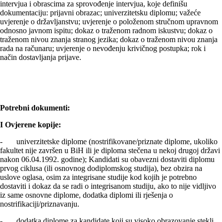
intervjua i obrascima za sprovođenje intervjua, koje definišu
dokumentaciju: prijavni obrazac; univerzitetsku diplomu; važeće
uvjerenje o državljanstvu; uvjerenje o položenom stručnom upravnom
odnosno javnom ispitu; dokaz o traženom radnom iskustvu; dokaz o
traženom nivou znanja stranog jezika; dokaz o traženom nivou znanja
rada na računaru; uvjerenje o nevođenju krivičnog postupka; rok i
način dostavljanja prijave.
Potrebni dokumenti:
I Ovjerene kopije:
- univerzitetske diplome (nostrifikovane/priznate diplome, ukoliko
fakultet nije završen u BiH ili je diploma stečena u nekoj drugoj državi
nakon 06.04.1992. godine); Kandidati su obavezni dostaviti diplomu
prvog ciklusa (ili osnovnog dodiplomskog studija), bez obzira na
uslove oglasa, osim za integrisane studije kod kojih je potrebno
dostaviti i dokaz da se radi o integrisanom studiju, ako to nije vidljivo
iz same osnovne diplome, dodatka diplomi ili rješenja o
nostrifikaciji/priznavanju.
- dodatka diplome za kandidate koji su visoko obrazovanje stekli