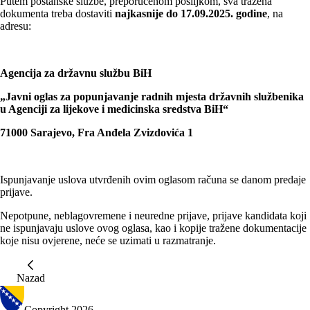
Putem poštanske službe, preporučenom pošiljkom, sva tražena
dokumenta treba dostaviti
najkasnije do 17.09.2025. godine
, na
adresu:
Agencija za državnu službu BiH
„Javni oglas za popunjavanje radnih mjesta državnih službenika
u Agenciji za lijekove i medicinska sredstva BiH“
71000 Sarajevo, Fra Anđela Zvizdovića 1
Ispunjavanje uslova utvrđenih ovim oglasom računa se danom predaje
prijave.
Nepotpune, neblagovremene i neuredne prijave, prijave kandidata koji
ne ispunjavaju uslove ovog oglasa, kao i kopije tražene dokumentacije
koje nisu ovjerene, neće se uzimati u razmatranje.
Nazad
Copyright 2026