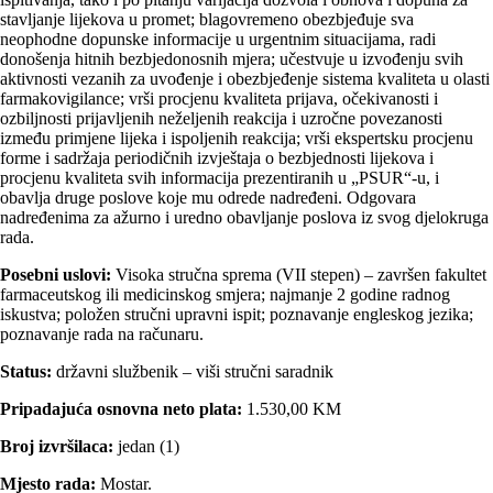
stavljanje lijekova u promet; blagovremeno obezbjeđuje sva
neophodne dopunske informacije u urgentnim situacijama, radi
donošenja hitnih bezbjedonosnih mjera; učestvuje u izvođenju svih
aktivnosti vezanih za uvođenje i obezbjeđenje sistema kvaliteta u olasti
farmakovigilance; vrši procjenu kvaliteta prijava, očekivanosti i
ozbiljnosti prijavljenih neželjenih reakcija i uzročne povezanosti
između primjene lijeka i ispoljenih reakcija; vrši ekspertsku procjenu
forme i sadržaja periodičnih izvještaja o bezbjednosti lijekova i
procjenu kvaliteta svih informacija prezentiranih u „PSUR“-u, i
obavlja druge poslove koje mu odrede nadređeni. Odgovara
nadređenima za ažurno i uredno obavljanje poslova iz svog djelokruga
rada.
Posebni uslovi:
Visoka stručna sprema (VII stepen) – završen fakultet
farmaceutskog ili medicinskog smjera; najmanje 2 godine radnog
iskustva; položen stručni upravni ispit; poznavanje engleskog jezika;
poznavanje rada na računaru.
Status:
državni službenik – viši stručni saradnik
Pripadajuća osnovna neto plata:
1.530,00 KM
Broj izvršilaca:
jedan (1)
Mjesto rada:
Mostar.