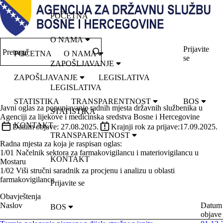
POČETNA
O NAMA
Prijavite
Pretraga
POČETNA
O NAMA
se
ZAPOŠLJAVANJE
ZAPOŠLJAVANJE
LEGISLATIVA
LEGISLATIVA
STATISTIKA
TRANSPARENTNOST
BOS
Javni oglas za popunjavanje radnih mjesta državnih službenika u
STATISTIKA
Agenciji za lijekove i medicinska sredstva Bosne i Hercegovine
KONTAKT
Datum objave:
27.08.2025.
Krajnji rok za prijave:
17.09.2025.
TRANSPARENTNOST
Radna mjesta za koja je raspisan oglas:
1/01 Načelnik sektora za farmakovigilancu i materiovigilancu u
KONTAKT
Mostaru
1/02 Viši stručni saradnik za procjenu i analizu u oblasti
farmakovigilance
Prijavite se
Obavještenja
Naslov
Datum
BOS
objave