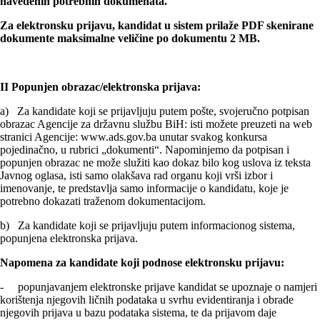
navedenih potrebnih dokumenata.
Za elektronsku prijavu, kandidat u sistem prilaže PDF skenirane
dokumente maksimalne veličine po dokumentu 2 MB.
II Popunjen obrazac/elektronska prijava:
a) Za kandidate koji se prijavljuju putem pošte, svojeručno potpisan
obrazac Agencije za državnu službu BiH: isti možete preuzeti na web
stranici Agencije: www.ads.gov.ba unutar svakog konkursa
pojedinačno, u rubrici „dokumenti“. Napominjemo da potpisan i
popunjen obrazac ne može služiti kao dokaz bilo kog uslova iz teksta
Javnog oglasa, isti samo olakšava rad organu koji vrši izbor i
imenovanje, te predstavlja samo informacije o kandidatu, koje je
potrebno dokazati traženom dokumentacijom.
b) Za kandidate koji se prijavljuju putem informacionog sistema,
popunjena elektronska prijava.
Napomena za kandidate koji podnose elektronsku prijavu:
- popunjavanjem elektronske prijave kandidat se upoznaje o namjeri
korištenja njegovih ličnih podataka u svrhu evidentiranja i obrade
njegovih prijava u bazu podataka sistema, te da prijavom daje