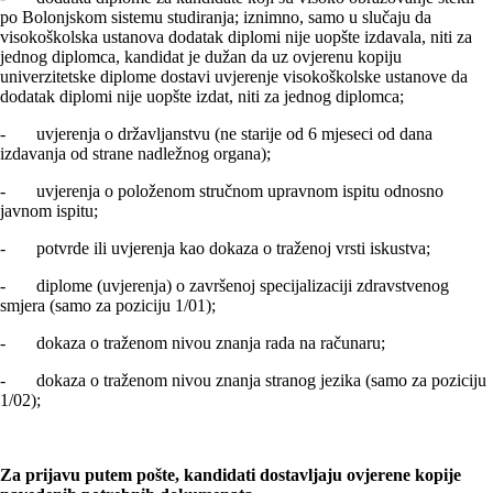
po Bolonjskom sistemu studiranja; iznimno, samo u slučaju da
visokoškolska ustanova dodatak diplomi nije uopšte izdavala, niti za
jednog diplomca, kandidat je dužan da uz ovjerenu kopiju
univerzitetske diplome dostavi uvjerenje visokoškolske ustanove da
dodatak diplomi nije uopšte izdat, niti za jednog diplomca;
- uvjerenja o državlјanstvu (ne starije od 6 mjeseci od dana
izdavanja od strane nadležnog organa);
- uvjerenja o položenom stručnom upravnom ispitu odnosno
javnom ispitu;
- potvrde ili uvjerenja kao dokaza o traženoj vrsti iskustva;
- diplome (uvjerenja) o završenoj specijalizaciji zdravstvenog
smjera (samo za poziciju 1/01);
- dokaza o traženom nivou znanja rada na računaru;
- dokaza o traženom nivou znanja stranog jezika (samo za poziciju
1/02);
Za prijavu putem pošte, kandidati dostavljaju ovjerene kopije