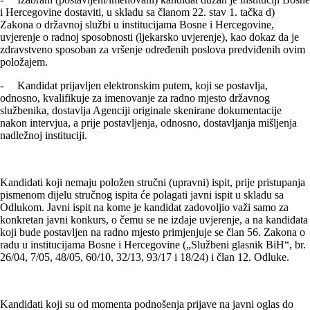
i Hercegovine dostaviti, u skladu sa članom 22. stav 1. tačka d)
Zakona o državnoj službi u institucijama Bosne i Hercegovine,
uvjerenje o radnoj sposobnosti (ljekarsko uvjerenje), kao dokaz da je
zdravstveno sposoban za vršenje određenih poslova predviđenih ovim
položajem.
- Kandidat prijavljen elektronskim putem, koji se postavlja,
odnosno, kvalifikuje za imenovanje za radno mjesto državnog
službenika, dostavlja Agenciji originale skenirane dokumentacije
nakon intervjua, a prije postavljenja, odnosno, dostavljanja mišljenja
nadležnoj instituciji.
Kandidati koji nemaju položen stručni (upravni) ispit, prije pristupanja
pismenom dijelu stručnog ispita će polagati javni ispit u skladu sa
Odlukom. Javni ispit na kome je kandidat zadovoljio važi samo za
konkretan javni konkurs, o čemu se ne izdaje uvjerenje, a na kandidata
koji bude postavljen na radno mjesto primjenjuje se član 56. Zakona o
radu u institucijama Bosne i Hercegovine („Službeni glasnik BiH“, br.
26/04, 7/05, 48/05, 60/10, 32/13, 93/17 i 18/24) i član 12. Odluke.
Kandidati koji su od momenta podnošenja prijave na javni oglas do