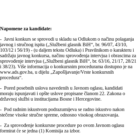
Napomene za kandidate:
- Javni konkurs se sprovodi u skladu sa Odlukom o načinu polaganja
javnog i stručnog ispita („Službeni glasnik BiH“, br. 96/07, 43/10,
103/12 i 56/19) - (u daljem tekstu Odluka) i Pravilnikom o karakteru i
sadržaju javnog konkursa, načinu sprovođenja intervjua i obrascima za
sprovođenje intervjua („Službeni glasnik BiH“, br. 63/16, 21/17, 28/21
i 38/23). Više informacija o konkursnim procedurama dostupno je na
www.ads.gov.ba, u dijelu „Zapošljavanje/Vrste konkursnih
procedura“.
- Pored posebnih uslova navedenih u Javnom oglasu, kandidati
moraju ispunjavati i opšte uslove propisane članom 22. Zakona o
državnoj službi u institucijama Bosne i Hercegovine.
- Pod radnim iskustvom podrazumijeva se radno iskustvo nakon
stečene visoke stručne spreme, odnosno visokog obrazovanja.
- Za sprovođenje konkursne procedure po ovom Javnom oglasu
formirat će se jedna (1) Komisija za izbor.