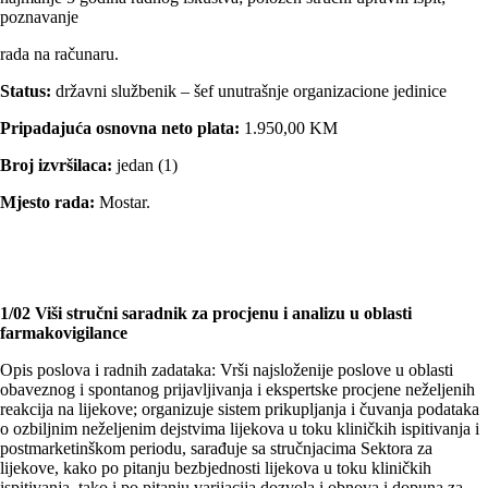
poznavanje
rada na računaru.
Status:
državni službenik – šef unutrašnje organizacione jedinice
Pripadajuća osnovna neto plata:
1.950,00 KM
Broj izvršilaca:
jedan (1)
Mjesto rada:
Mostar.
1/02 Viši stručni saradnik za procjenu i analizu u oblasti
farmakovigilance
Opis poslova i radnih zadataka: Vrši najsloženije poslove u oblasti
obaveznog i spontanog prijavljivanja i ekspertske procjene neželjenih
reakcija na lijekove; organizuje sistem prikupljanja i čuvanja podataka
o ozbiljnim neželjenim dejstvima lijekova u toku kliničkih ispitivanja i
postmarketinškom periodu, sarađuje sa stručnjacima Sektora za
lijekove, kako po pitanju bezbjednosti lijekova u toku kliničkih
ispitivanja, tako i po pitanju varijacija dozvola i obnova i dopuna za