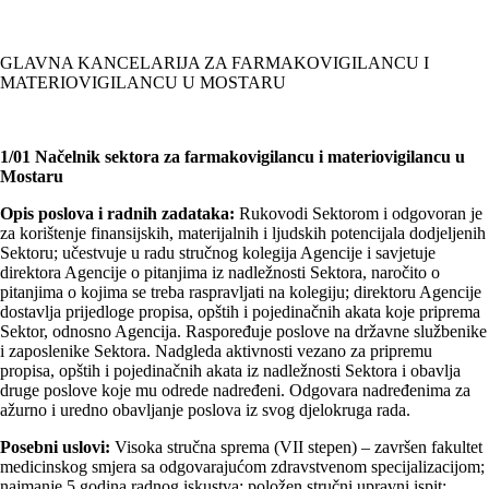
GLAVNA KANCELARIJA ZA FARMAKOVIGILANCU I
MATERIOVIGILANCU U MOSTARU
1/01 Načelnik sektora za farmakovigilancu i materiovigilancu u
Mostaru
Opis poslova i radnih zadataka:
Rukovodi Sektorom i odgovoran je
za korištenje finansijskih, materijalnih i ljudskih potencijala dodjeljenih
Sektoru; učestvuje u radu stručnog kolegija Agencije i savjetuje
direktora Agencije o pitanjima iz nadležnosti Sektora, naročito o
pitanjima o kojima se treba raspravljati na kolegiju; direktoru Agencije
dostavlja prijedloge propisa, opštih i pojedinačnih akata koje priprema
Sektor, odnosno Agencija. Raspoređuje poslove na državne službenike
i zaposlenike Sektora. Nadgleda aktivnosti vezano za pripremu
propisa, opštih i pojedinačnih akata iz nadležnosti Sektora i obavlja
druge poslove koje mu odrede nadređeni. Odgovara nadređenima za
ažurno i uredno obavljanje poslova iz svog djelokruga rada.
Posebni uslovi:
Visoka stručna sprema (VII stepen) – završen fakultet
medicinskog smjera sa odgovarajućom zdravstvenom specijalizacijom;
najmanje 5 godina radnog iskustva; položen stručni upravni ispit;