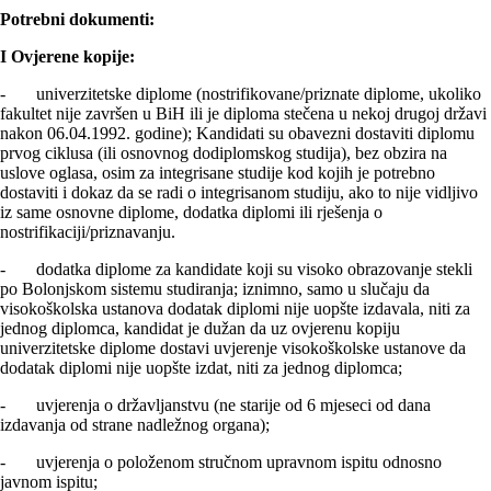
Potrebni dokumenti:
I Ovjerene kopije:
- univerzitetske diplome (nostrifikovane/priznate diplome, ukoliko
fakultet nije završen u BiH ili je diploma stečena u nekoj drugoj državi
nakon 06.04.1992. godine); Kandidati su obavezni dostaviti diplomu
prvog ciklusa (ili osnovnog dodiplomskog studija), bez obzira na
uslove oglasa, osim za integrisane studije kod kojih je potrebno
dostaviti i dokaz da se radi o integrisanom studiju, ako to nije vidljivo
iz same osnovne diplome, dodatka diplomi ili rješenja o
nostrifikaciji/priznavanju.
- dodatka diplome za kandidate koji su visoko obrazovanje stekli
po Bolonjskom sistemu studiranja; iznimno, samo u slučaju da
visokoškolska ustanova dodatak diplomi nije uopšte izdavala, niti za
jednog diplomca, kandidat je dužan da uz ovjerenu kopiju
univerzitetske diplome dostavi uvjerenje visokoškolske ustanove da
dodatak diplomi nije uopšte izdat, niti za jednog diplomca;
- uvjerenja o državlјanstvu (ne starije od 6 mjeseci od dana
izdavanja od strane nadležnog organa);
- uvjerenja o položenom stručnom upravnom ispitu odnosno
javnom ispitu;