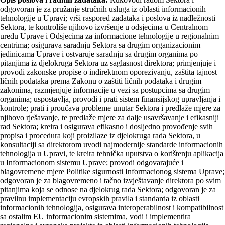
odgovoran je za pružanje stručnih usluga iz oblasti informacionih
tehnologije u Upravi; vrši raspored zadataka i poslova iz nadležnosti
Sektora, te kontroliše njihovo izvršenje u odsjecima u Centralnom
uredu Uprave i Odsjecima za informacione tehnologije u regionalnim
centrima; osigurava saradnju Sektora sa drugim organizacionim
jedinicama Uprave i ostvaruje saradnju sa drugim organima po
pitanjima iz djelokruga Sektora uz saglasnost direktora; primjenjuje i
provodi zakonske propise o indirektnom oporezivanju, zaštita tajnost
ličnih podataka prema Zakonu o zaštiti ličnih podataka i drugim
zakonima, razmjenjuje informacije u vezi sa postupcima sa drugim
organima; uspostavlja, provodi i prati sistem finansijskog upravljanja i
kontrole; prati i proučava probleme unutar Sektora i predlaže mjere za
njihovo rješavanje, te predlaže mjere za dalje usavršavanje i efikasniji
rad Sektora; kreira i osigurava efikasno i dosljedno provođenje svih
propisa i procedura koji proizilaze iz djelokruga rada Sektora, u
konsultaciji sa direktorom uvodi najmodernije standarde informacionih
tehnologija u Upravi, te kreira tehnička uputstva o korištenju aplikacija
u Informacionom sistemu Uprave; provodi odgovarajuće i
blagovremene mjere Politike sigurnosti Informacionog sistema Uprave;
odgovoran je za blagovremeno i tačno izvještavanje direktora po svim
pitanjima koja se odnose na djelokrug rada Sektora; odgovoran je za
pravilnu implementaciju evropskih pravila i standarda iz oblasti
informacionih tehnologija, osigurava interoperabilnost i kompatibilnost
sa ostalim EU informacionim sistemima, vodi i implementira