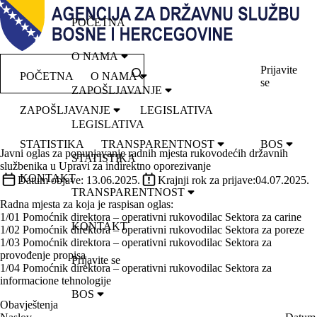
POČETNA
O NAMA
Prijavite
POČETNA
O NAMA
se
ZAPOŠLJAVANJE
ZAPOŠLJAVANJE
LEGISLATIVA
LEGISLATIVA
STATISTIKA
TRANSPARENTNOST
BOS
Javni oglas za popunjavanje radnih mjesta rukovodećih državnih
STATISTIKA
službenika u Upravi za indirektno oporezivanje
KONTAKT
Datum objave:
13.06.2025.
Krajnji rok za prijave:
04.07.2025.
TRANSPARENTNOST
Radna mjesta za koja je raspisan oglas:
1/01 Pomoćnik direktora – operativni rukovodilac Sektora za carine
KONTAKT
1/02 Pomoćnik direktora – operativni rukovodilac Sektora za poreze
1/03 Pomoćnik direktora – operativni rukovodilac Sektora za
provođenje propisa
Prijavite se
1/04 Pomoćnik direktora – operativni rukovodilac Sektora za
informacione tehnologije
BOS
Obavještenja