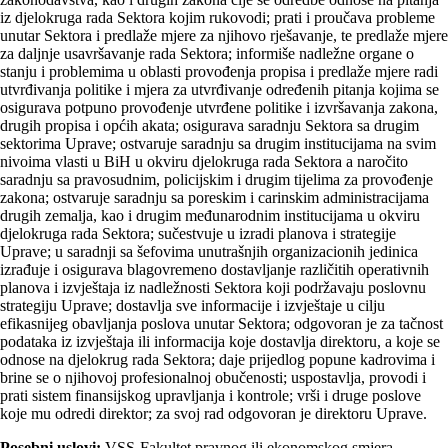
iz djelokruga rada Sektora kojim rukovodi; prati i proučava probleme
unutar Sektora i predlaže mjere za njihovo rješavanje, te predlaže mjere
za daljnje usavršavanje rada Sektora; informiše nadležne organe o
stanju i problemima u oblasti provođenja propisa i predlaže mjere radi
utvrđivanja politike i mjera za utvrđivanje određenih pitanja kojima se
osigurava potpuno provođenje utvrđene politike i izvršavanja zakona,
drugih propisa i općih akata; osigurava saradnju Sektora sa drugim
sektorima Uprave; ostvaruje saradnju sa drugim institucijama na svim
nivoima vlasti u BiH u okviru djelokruga rada Sektora a naročito
saradnju sa pravosudnim, policijskim i drugim tijelima za provođenje
zakona; ostvaruje saradnju sa poreskim i carinskim administracijama
drugih zemalja, kao i drugim međunarodnim institucijama u okviru
djelokruga rada Sektora; sučestvuje u izradi planova i strategije
Uprave; u saradnji sa šefovima unutrašnjih organizacionih jedinica
izrađuje i osigurava blagovremeno dostavljanje različitih operativnih
planova i izvještaja iz nadležnosti Sektora koji podržavaju poslovnu
strategiju Uprave; dostavlja sve informacije i izvještaje u cilju
efikasnijeg obavljanja poslova unutar Sektora; odgovoran je za tačnost
podataka iz izvještaja ili informacija koje dostavlja direktoru, a koje se
odnose na djelokrug rada Sektora; daje prijedlog popune kadrovima i
brine se o njihovoj profesionalnoj obučenosti; uspostavlja, provodi i
prati sistem finansijskog upravljanja i kontrole; vrši i druge poslove
koje mu odredi direktor; za svoj rad odgovoran je direktoru Uprave.
Posebni uslovi:
VSS-Fakultet pravnog ili ekonomskog smjera,