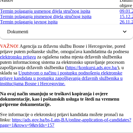
Naslov
Datum
objave
Termin polaganja usmenog dijela stručnog ispita
09.01.
Termin polaganja pismenog dijela stručnog ispita
15.12.
Termin polaganja javnog ispita
26.11.
Dokumenti
VAŽNO!
Agencija za državnu službu Bosne i Hercegovine, pored
prijave putem poštanske službe, omogućava kandidatima da podnesu
elektronsku prijavu
za oglašena radna mjesta državnih službenika
putem informacionog sistema za elektronsko upravljanje procesom
zapošljavanja državnih službenika (
https://konkursi.ads.gov.ba/
), u
skladu sa
Uputstvom o načinu i postupku podnošenja elektronske
prijave kandidata u postupku zapošljavanja državnih službenika u
institucijama Bosne i Hercegovine.
Na ovaj način smanjuju se troškovi kopiranja i ovjere
dokumentacije, kao i poštanskih usluga te štedi na vremenu
pripreme dokumentacije.
Sve informacije o elekronskoj prijavi kandidata možete pronaći na
linku:
https://ads.gov.ba/bs-Latn-BA/online-application-of-candidates?
page=1&rows=9&tvIds=157