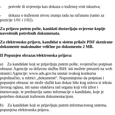
- potvrde ili uvjerenja kao dokaza o traženoj vrsti iskustva;
- dokaza o traženom nivou znanja rada na računaru (samo za
pozicije 1/01 i 1/02).
Za prijavu putem pošte, kanidati dostavljaju ovjerene kopije
navedenih potrebnih dokumenata.
Za elektronsku prijavu, kandidat u sistem prilaže PDF skenirane
dokumente maksimalne veličine po dokumentu 2 MB.
II Popunjen obrazac/elektronska prijava:
a) Za kandidate koji se prijavljuju putem pošte, svojeručno potpisan
obrazac Agencije za državnu službu BiH: isti možete preuzeti na web
stranici Agencije: www.ads.gov.ba unutar svakog konkursa
pojedinačno, u rubrici „dokumenti“. Napominjemo da potpisan i
popunjen obrazac ne može služiti kao dokaz bilo kog uslova iz teksta
Javnog oglasa, isti samo olakšava rad organu koji vrši izbor i
imenovanje, te predstavlja samo informacije o kandidatu, koje je
potrebno dokazati traženom dokumentacijom.
b) Za kandidate koji se prijavljuju putem informacionog sistema,
popunjena elektronska prijava.