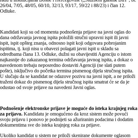
26/04, 7/05, 48/05, 60/10, 32/13, 93/17, 59/22 i 88/23) i član 12.
Odluke.
Kandidati koji su od momenta podnošenja prijave na javni oglas do
dana održavanja javnog ispita položili stručni upravni ispit ili javni
ispit, ispit opšteg znanja, odnosno ispit koji odgovara pobrojanim
ispitima, tj. koji nisu u obavezi polagati javni ispit u skladu sa
odredbama člana 13. Odluke, dužni su obavijestiti Agenciju o istom
najkasnije do zakazanog termina održavanja javnog ispita, a dokaz o
navedenom trebaju neposredno dostaviti Agenciji (ne slati putem
pošte), isključivo do početka termina pismenog dijela stručnog ispita.
U slučaju da se kandidat ne odazove pozivu na javni ispit, a ne priloži
traženi dokaz do pismenog dijela stručnog ispita smatrat će se da je
odustao od svoje prijave na navedeni Javni oglas.
Podnošenje elektronske prijave je moguće do isteka krajnjeg roka
za prijavu.
Kandidatu je omogućeno da kroz sistem može povući
svoju prijavu i ponovo je podnijeti sa ažuriranim podacima i dodatim
dokumentima sve do isteka krajnjeg roka za prijave.
Ukoliko kandidat u sistem ne priloži skenirane dokumente oglasom