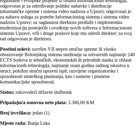
regionalne i evropske projekte iz oblasti informacionih tehnologija,
odgovoran je za određivanje politike nabavke i distribucije
informatičke opreme i sistema video nadzora u Upravi; odgovoran je
za nabavu usluga za potrebe Informacioniog sistema i sistema video
nadzora Uprave; uz saglasnost direktora predlaže i implementira
modernizaciju postojećih i uvođenje novih softvera u Informacionom
sistemu Uprave, vrši i druge poslove koje mu odredi direktor; za svoj
rad odgovoran je direktoru.
Posebni uslovi:
završen VII stepen stručne spreme ili visoko
obrazovanje Bolonjskog sistema studiranja sa ostvarenih najmanje 240
ECTS bodova iz tehničkih, ekonomskih ili prirodnih nauka iz oblasti
informacionih tehnologija; najmanje osam godina radnog iskustva u
struci; položen stručni upravni ispit; razvijene organizatorske i
sposobnosti strateškog planiranja, kao i usmene i pismene
komunikacijske sposobnosti.
Status:
rukovodeći državni službenik
Pripadajuća osnovna neto plata:
3.306,00 KM
Broj izvršilaca:
jedan (1)
Mjesto rada:
Banja Luka