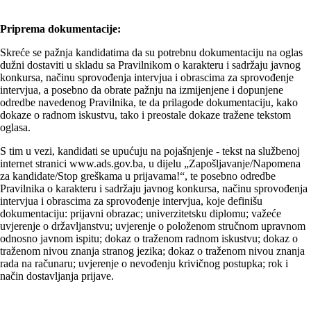
Priprema dokumentacije:
Skreće se pažnja kandidatima da su potrebnu dokumentaciju na oglas
dužni dostaviti u skladu sa Pravilnikom o karakteru i sadržaju javnog
konkursa, načinu sprovođenja intervjua i obrascima za sprovođenje
intervjua, a posebno da obrate pažnju na izmijenjene i dopunjene
odredbe navedenog Pravilnika, te da prilagode dokumentaciju, kako
dokaze o radnom iskustvu, tako i preostale dokaze tražene tekstom
oglasa.
S tim u vezi, kandidati se upućuju na pojašnjenje - tekst na službenoj
internet stranici www.ads.gov.ba, u dijelu „Zapošljavanje/Napomena
za kandidate/Stop greškama u prijavama!“, te posebno odredbe
Pravilnika o karakteru i sadržaju javnog konkursa, načinu sprovođenja
intervjua i obrascima za sprovođenje intervjua, koje definišu
dokumentaciju: prijavni obrazac; univerzitetsku diplomu; važeće
uvjerenje o državljanstvu; uvjerenje o položenom stručnom upravnom
odnosno javnom ispitu; dokaz o traženom radnom iskustvu; dokaz o
traženom nivou znanja stranog jezika; dokaz o traženom nivou znanja
rada na računaru; uvjerenje o nevođenju krivičnog postupka; rok i
način dostavljanja prijave.