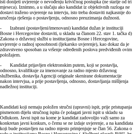
isti donijeti uvjerenje o nevođenju krivičnog postupka (ne starije od tri
mjeseca). Iznimno, a u slučaju ako kandidat iz objektivnih razloga ne
dostavi traženo uvjerenje na intervju, isto treba dostaviti najkasnije do
uručenja rješenja o postavlјenju, odnosno preuzimanja dužnosti.
- Izabrani (postavljeni/imenovani) kandidat dužan je instituciji
Bosne i Hercegovine dostaviti, u skladu sa članom 22. stav 1. tačka d)
Zakona o državnoj službi u institucijama Bosne i Hercegovine,
uvjerenje o radnoj sposobnosti (ljekarsko uvjerenje), kao dokaz da je
zdravstveno sposoban za vršenje određenih poslova predviđenih ovim
položajem.
- Kandidat prijavljen elektronskim putem, koji se postavlja,
odnosno, kvalifikuje za imenovanje za radno mjesto državnog
službenika, dostavlja Agenciji originale skenirane dokumentacije
nakon intervjua, a prije postavljenja, odnosno, dostavljanja mišljenja
nadležnoj instituciji.
Kandidati koji nemaju položen stručni (upravni) ispit, prije pristupanja
pismenom dijelu stručnog ispita će polagati javni ispit u skladu sa
Odlukom. Javni ispit na kome je kandidat zadovoljio važi samo za
konkretan javni konkurs, o čemu se ne izdaje uvjerenje, a na kandidata
koji bude postavljen na radno mjesto primjenjuje se član 56. Zakona o
radu u institucijama Bosne i Hercegovine („Službeni glasnik BiH“, br.