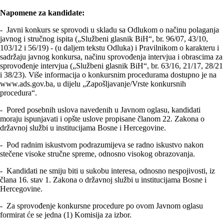
Napomene za kandidate:
- Javni konkurs se sprovodi u skladu sa Odlukom o načinu polaganja
javnog i stručnog ispita („Službeni glasnik BiH“, br. 96/07, 43/10,
103/12 i 56/19) - (u daljem tekstu Odluka) i Pravilnikom o karakteru i
sadržaju javnog konkursa, načinu sprovođenja intervjua i obrascima za
sprovođenje intervjua („Službeni glasnik BiH“, br. 63/16, 21/17, 28/21
i 38/23). Više informacija o konkursnim procedurama dostupno je na
www.ads.gov.ba, u dijelu „Zapošljavanje/Vrste konkursnih
procedura“.
- Pored posebnih uslova navedenih u Javnom oglasu, kandidati
moraju ispunjavati i opšte uslove propisane članom 22. Zakona o
državnoj službi u institucijama Bosne i Hercegovine.
- Pod radnim iskustvom podrazumijeva se radno iskustvo nakon
stečene visoke stručne spreme, odnosno visokog obrazovanja.
- Kandidati ne smiju biti u sukobu interesa, odnosno nespojivosti, iz
člana 16. stav 1. Zakona o državnoj službi u institucijama Bosne i
Hercegovine.
- Za sprovođenje konkursne procedure po ovom Javnom oglasu
formirat će se jedna (1) Komisija za izbor.