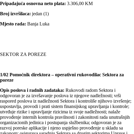
Pripadajuća osnovna neto plata:
3.306,00 KM
Broj izvršilaca:
jedan (1)
Mjesto rada:
Banja Luka
SEKTOR ZA POREZE
1/02 Pomoćnik direktora – operativni rukovodilac Sektora za
poreze
Opis poslova i radnih zadataka:
Rukovodi radom Sektora i
odgovoran je za izvršavanje poslova iz njegove nadležnosti; vrši
raspored poslova iz nadležnosti Sektora i kontroliše njihovo izvršenje;
uspostavlja, provodi i prati sistem finansijskog upravljanja i kontrole;
utvrđuje rizike i upravljanje rizicima iz svoje nadležnosti; nalaže
provođenje internih kontrola pravilnosti i zakonitosti rada unutrašnjih
organizacionih jedinica i postupanja službenika; odgovoran je za
razvoj poreske aplikacije i njeno uspješno provođenje u skladu sa
zakonom; osigurava saradnju Sektora sa drugim sektorima Uprave i