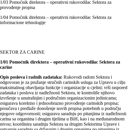
1/03 Pomoćnik direktora – operativni rukovodilac Sektora za
provođenje propisa
1/04 Pomoćnik direktora – operativni rukovodilac Sektora za
informacione tehnologije
SEKTOR ZA CARINE
1/01 Pomoćnik direktora – operativni rukovodilac Sektora za
carine
Opis poslova i radnih zadataka:
Rukovodi radom Sektora i
odgovoran je za pružanje stručnih carinskih usluga za Upravu u cilju
maksimalnog obavljanja funkcije i organizacije u cjelini; vrši raspored
zadataka i poslova iz nadležnosti Sektora, te kontroliše njihovo
izvršenje u unutrašnjim i područnim organizacionim jedinicama;
osigurava korektno i jednoobrazno provođenje carinskih propisa;
proučava i predlaže donošenje novih propisa potrebnih u području
njegove odgovornosti; osigurava saradnju po pitanjima iz nadležnosti
carina sa organima i drugim tijelima u BiH, kao i na međunarodnom
nivou; koordinira saradnju Sektora sa drugim Sektorima Uprave i
ostvaruje saradnju sa državnim i drugim organima po pitanjima iz