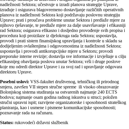
nadležnosti Sektora; učestvuje u izradi planova strategije Uprave,
izrađuje i osigurava blagovremeno dostavljanje različitih operativnih
planova iz nadležnosti Sektora koji podržavaju poslovnu strategiju
Uprave; prati i proučava probleme unutar Sektora i predlaže mjere za
njihovo rješavanje, te predlaže mjere za dalje usavršavanje i efikasniji
rad Sektora; osigurava efikasno i dosljedno provođenje svih propisa i
procedura koji proizilaze iz djelokruga rada Sektora; uspostavlja,
provodi i prati sistem finansijskog upravljanja i kontrole u skladu sa
dodijeljenim ovlaštenjima i odgovornostima iz nadležnosti Sektora;
uspostavlja i provodi antikorupcijske mjere u Sektoru; provodi
preporuke interne revizije; dostavlja sve informacije i izvještaje u cilju
efikasnijeg obavljanja poslova unutar Sektora; vrši i druge poslove
koje mu odredi direktor Uprave i za svoj rad i upravljanje odgovara
direktoru Uprave.
Posebni uslovi:
VSS-fakultet društvenog, tehničkog ili prirodnog
smjera, završen VII stepen stručne spreme ili visoko obrazovanje
Bolonjskog sistema studiranja sa ostvarenih najmanje 240 ECTS
bodova; najmanje osam godina radnog iskustva u struci; položen
stručni upravni ispit; razvijene organizatorske i sposobnosti strateškog
planiranja, kao i usmene i pismene komunikacijske sposobnosti;
poznavanje rada na računaru.
Status:
rukovodeći državni službenik