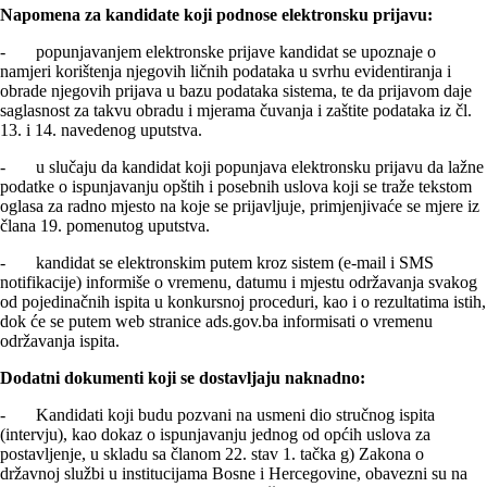
Napomena za kandidate koji podnose elektronsku prijavu:
- popunjavanjem elektronske prijave kandidat se upoznaje o
namjeri korištenja njegovih ličnih podataka u svrhu evidentiranja i
obrade njegovih prijava u bazu podataka sistema, te da prijavom daje
saglasnost za takvu obradu i mjerama čuvanja i zaštite podataka iz čl.
13. i 14. navedenog uputstva.
- u slučaju da kandidat koji popunjava elektronsku prijavu da lažne
podatke o ispunjavanju opštih i posebnih uslova koji se traže tekstom
oglasa za radno mjesto na koje se prijavljuje, primjenjivaće se mjere iz
člana 19. pomenutog uputstva.
- kandidat se elektronskim putem kroz sistem (e-mail i SMS
notifikacije) informiše o vremenu, datumu i mjestu održavanja svakog
od pojedinačnih ispita u konkursnoj proceduri, kao i o rezultatima istih,
dok će se putem web stranice ads.gov.ba informisati o vremenu
održavanja ispita.
Dodatni dokumenti koji se dostavljaju naknadno:
- Kandidati koji budu pozvani na usmeni dio stručnog ispita
(intervju), kao dokaz o ispunjavanju jednog od općih uslova za
postavljenje, u skladu sa članom 22. stav 1. tačka g) Zakona o
državnoj službi u institucijama Bosne i Hercegovine, obavezni su na