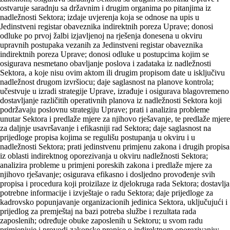
ostvaruje saradnju sa državnim i drugim organima po pitanjima iz
nadležnosti Sektora; izdaje uvjerenja koja se odnose na upis u
Jedinstveni registar obaveznika indirektnih poreza Uprave; donosi
odluke po prvoj žalbi izjavljenoj na rješenja donesena u okviru
upravnih postupaka vezanih za Jedinstveni registar obaveznika
indirektnih poreza Uprave; donosi odluke u postupcima kojim se
osigurava nesmetano obavljanje poslova i zadataka iz nadležnosti
Sektora, a koje nisu ovim aktom ili drugim propisom date u isključivu
nadležnost drugom izvršiocu; daje saglasnost na planove kontrola;
učestvuje u izradi strategije Uprave, izrađuje i osigurava blagovremeno
dostavljanje različitih operativnih planova iz nadležnosti Sektora koji
podržavaju poslovnu strategiju Uprave; prati i analizira probleme
unutar Sektora i predlaže mjere za njihovo rješavanje, te predlaže mjere
za daljnje usavršavanje i efikasniji rad Sektora; daje saglasnost na
prijedloge propisa kojima se regulišu postupanja u okviru i u
nadležnosti Sektora; prati jedinstvenu primjenu zakona i drugih propisa
iz oblasti indirektnog oporezivanja u okviru nadležnosti Sektora;
analizira probleme u primjeni poreskih zakona i predlaže mjere za
njihovo rješavanje; osigurava efikasno i dosljedno provođenje svih
propisa i procedura koji proizilaze iz djelokruga rada Sektora; dostavlja
potrebne informacije i izvještaje o radu Sektora; daje prijedloge za
kadrovsko popunjavanje organizacionih jedinica Sektora, uključujući i
prijedlog za premještaj na bazi potreba službe i rezultata rada
zaposlenih; određuje obuke zaposlenih u Sektoru; u svom radu
primjenjuje i provodi zakonske propise o indirektnom oporezivanju;