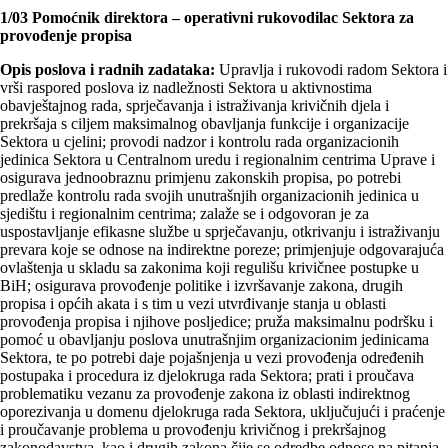
1/03 Pomoćnik direktora – operativni rukovodilac Sektora za
provođenje propisa
Opis poslova i radnih zadataka:
Upravlja i rukovodi radom Sektora i
vrši raspored poslova iz nadležnosti Sektora u aktivnostima
obavještajnog rada, sprječavanja i istraživanja krivičnih djela i
prekršaja s ciljem maksimalnog obavljanja funkcije i organizacije
Sektora u cjelini; provodi nadzor i kontrolu rada organizacionih
jedinica Sektora u Centralnom uredu i regionalnim centrima Uprave i
osigurava jednoobraznu primjenu zakonskih propisa, po potrebi
predlaže kontrolu rada svojih unutrašnjih organizacionih jedinica u
sjedištu i regionalnim centrima; zalaže se i odgovoran je za
uspostavljanje efikasne službe u sprječavanju, otkrivanju i istraživanju
prevara koje se odnose na indirektne poreze; primjenjuje odgovarajuća
ovlaštenja u skladu sa zakonima koji regulišu krivičnee postupke u
BiH; osigurava provođenje politike i izvršavanje zakona, drugih
propisa i općih akata i s tim u vezi utvrđivanje stanja u oblasti
provođenja propisa i njihove posljedice; pruža maksimalnu podršku i
pomoć u obavljanju poslova unutrašnjim organizacionim jedinicama
Sektora, te po potrebi daje pojašnjenja u vezi provođenja određenih
postupaka i procedura iz djelokruga rada Sektora; prati i proučava
problematiku vezanu za provođenje zakona iz oblasti indirektnog
oporezivanja u domenu djelokruga rada Sektora, uključujući i praćenje
i proučavanje problema u provođenju krivičnog i prekršajnog
zakonodavstva, kao i drugih zakona čije se odredbe odnose na pitanja