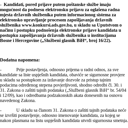
-
Kandidati, pored prijave putem poštanske službe imaju
mogućnost da podnesu elektronsku prijavu za oglašena radna
mjesta državnih službenika putem informacionog sistema za
elektronsko upravljanje procesom zapošljavanja državnih
službenika www.konkursi.ads.gov.ba, u skladu sa Uputstvom o
načinu i postupku podnošenja elektronske prijave kandidata u
postupku zapošljavanja državnih službenika u institucijama
Bosne i Hercegovine („Službeni glasnik BiH“, broj 16/22).
Dodatna napomena:
- Prije postavljenja, odnosno prijema u radni odnos, za sve
kandidate sa liste uspješnih kandidata, obaviće se sigurnosne provjere
u skladu sa postupkom za izdavanje dozvole za pristup tajnim
podacima određenog stepena povjerljivosti, shodno odredbi čl. 30. i
31. Zakona o zaštiti tajnih podataka („Službeni glasnik BiH“ br. 54/04
i 12/09), kao i odredbama podzakonskih akata donesenih na osnovu
navedenog Zakona.
- U skladu sa članom 31. Zakona o zaštiti tajnih podataka neće
se izvršiti postavljenje, odnosno imenovanje kandidata, za kojeg se
nakon plasmana na listu uspješnih kandidata utvrdi sigurnosna smetnja.