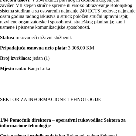
završen VII stepen stručne spreme ili visoko obrazovanje Bolonjskog
sistema studiranja sa ostvarenih najmanje 240 ECTS bodova; najmanje
osam godina radnog iskustva u struci; položen stručni upravni ispit;
razvijene organizatorske i sposobnosti strateškog planiranja; kao i
usmene i pismene komunikacijske sposobnosti.
Status:
rukovodeći državni službenik
Pripadajuća osnovna neto plata:
3.306,00 KM
Broj izvršilaca:
jedan (1)
Mjesto rada:
Banja Luka
SEKTOR ZA INFORMACIONE TEHNOLOGIJE
1/04 Pomoćnik direktora – operativni rukovodilac Sektora za
informacione tehnologije
Opis poslova i radnih zadataka:
Rukovodi radom Sektora i