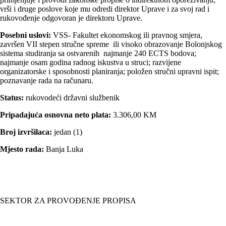
vrši i druge poslove koje mu odredi direktor Uprave i za svoj rad i
rukovođenje odgovoran je direktoru Uprave.
Posebni uslovi:
VSS- Fakultet ekonomskog ili pravnog smjera,
završen VII stepen stručne spreme ili visoko obrazovanje Bolonjskog
sistema studiranja sa ostvarenih najmanje 240 ECTS bodova;
najmanje osam godina radnog iskustva u struci; razvijene
organizatorske i sposobnosti planiranja; položen stručni upravni ispit;
poznavanje rada na računaru.
Status:
rukovodeći državni službenik
Pripadajuća osnovna neto plata:
3.306,00 KM
Broj izvršilaca:
jedan (1)
Mjesto rada:
Banja Luka
SEKTOR ZA PROVOĐENJE PROPISA